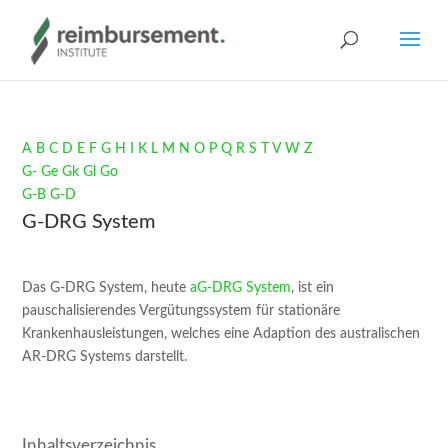
A
B
C
D
E
F
G
H
I
K
L
M
N
O
P
Q
R
S
T
V
W
Z
G-
Ge
Gk
Gl
Go
G-B
G-D
G-DRG System
Das G-DRG System, heute
aG-DRG System
, ist ein
pauschalisierendes Vergütungssystem für stationäre
Krankenhausleistungen, welches eine Adaption des australischen
AR-DRG Systems darstellt.
Inhaltsverzeichnis