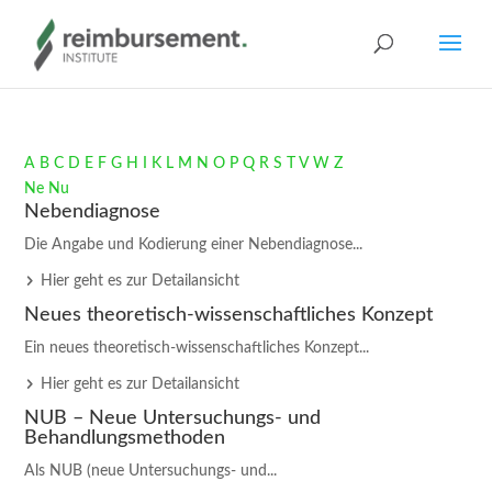
A
B
C
D
E
F
G
H
I
K
L
M
N
O
P
Q
R
S
T
V
W
Z
Ne
Nu
Nebendiagnose
Die Angabe und Kodierung einer Nebendiagnose...
Hier geht es zur Detailansicht
Neues theoretisch-wissenschaftliches Konzept
Ein neues theoretisch-wissenschaftliches Konzept...
Hier geht es zur Detailansicht
NUB – Neue Untersuchungs- und
Behandlungsmethoden
Als NUB (neue Untersuchungs- und...