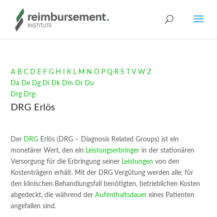
A
B
C
D
E
F
G
H
I
K
L
M
N
O
P
Q
R
S
T
V
W
Z
Da
De
Dg
Di
Dk
Dm
Dr
Du
Drg­
Drg-
DRG Erlös
Der
DRG
Erlös (DRG – Diagnosis Related Groups) ist ein
monetärer Wert, den ein
Leistungserbringer
in der stationären
Versorgung für die Erbringung seiner
Leistungen
von den
Kostenträgern erhält. Mit der DRG Vergütung werden alle, für
den klinischen Behandlungsfall benötigten, betrieblichen Kosten
abgedeckt, die während der
Aufenthaltsdauer
eines Patienten
angefallen sind.