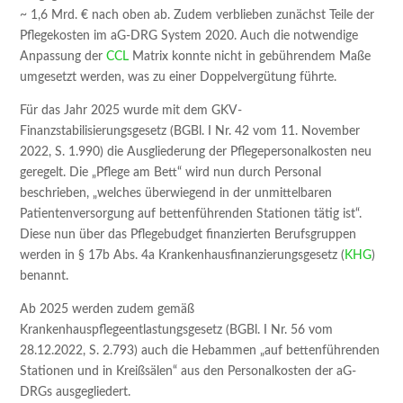
~ 1,6 Mrd. € nach oben ab. Zudem verblieben zunächst Teile der
Pflegekosten im aG-DRG System 2020. Auch die notwendige
Anpassung der
CCL
Matrix konnte nicht in gebührendem Maße
umgesetzt werden, was zu einer Doppelvergütung führte.
Für das Jahr 2025 wurde mit dem GKV-
Finanzstabilisierungsgesetz (BGBl. I Nr. 42 vom 11. November
2022, S. 1.990) die Ausgliederung der Pflegepersonalkosten neu
geregelt. Die „Pflege am Bett“ wird nun durch Personal
beschrieben, „welches überwiegend in der unmittelbaren
Patientenversorgung auf bettenführenden Stationen tätig ist“.
Diese nun über das Pflegebudget finanzierten Berufsgruppen
werden in § 17b Abs. 4a Krankenhausfinanzierungsgesetz (
KHG
)
benannt.
Ab 2025 werden zudem gemäß
Krankenhauspflegeentlastungsgesetz (BGBl. I Nr. 56 vom
28.12.2022, S. 2.793) auch die Hebammen „auf bettenführenden
Stationen und in Kreißsälen“ aus den Personalkosten der aG-
DRGs ausgegliedert.