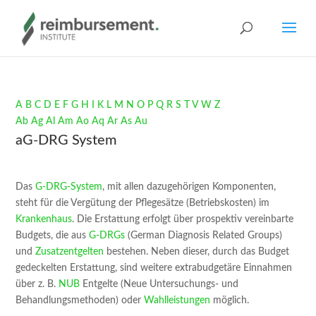
A
B
C
D
E
F
G
H
I
K
L
M
N
O
P
Q
R
S
T
V
W
Z
Ab
Ag
Al
Am
Ao
Aq
Ar
As
Au
aG-DRG System
Das
G-DRG-System
, mit allen dazugehörigen Komponenten,
steht für die Vergütung der Pflegesätze (Betriebskosten) im
Krankenhaus
. Die Erstattung erfolgt über prospektiv vereinbarte
Budgets, die aus
G-DRGs
(German Diagnosis Related Groups)
und
Zusatzentgelten
bestehen. Neben dieser, durch das Budget
gedeckelten Erstattung, sind weitere extrabudgetäre Einnahmen
über z. B.
NUB
Entgelte (Neue Untersuchungs- und
Behandlungsmethoden) oder
Wahlleistungen
möglich.