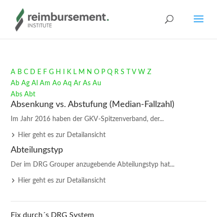
A
B
C
D
E
F
G
H
I
K
L
M
N
O
P
Q
R
S
T
V
W
Z
Ab
Ag
Al
Am
Ao
Aq
Ar
As
Au
Abs
Abt
Absenkung vs. Abstufung (Median-Fallzahl)
Im Jahr 2016 haben der GKV-Spitzenverband, der...
Hier geht es zur Detailansicht
Abteilungstyp
Der im DRG Grouper anzugebende Abteilungstyp hat...
Hier geht es zur Detailansicht
Fix durch´s DRG System