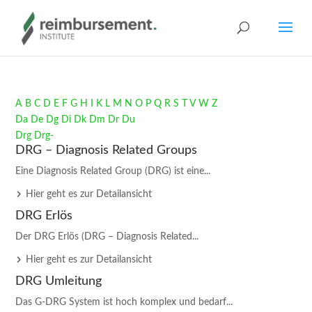
A
B
C
D
E
F
G
H
I
K
L
M
N
O
P
Q
R
S
T
V
W
Z
Da
De
Dg
Di
Dk
Dm
Dr
Du
Drg­
Drg-
DRG – Diagnosis Related Groups
Eine Diagnosis Related Group (DRG) ist eine...
Hier geht es zur Detailansicht
DRG Erlös
Der DRG Erlös (DRG – Diagnosis Related...
Hier geht es zur Detailansicht
DRG Umleitung
Das G-DRG System ist hoch komplex und bedarf...