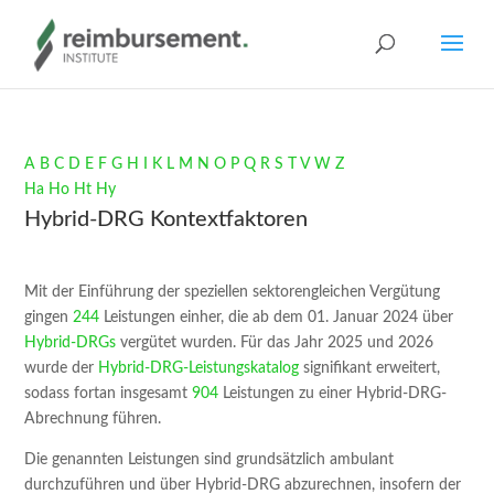
A
B
C
D
E
F
G
H
I
K
L
M
N
O
P
Q
R
S
T
V
W
Z
Ha
Ho
Ht
Hy
Hybrid-DRG Kontextfaktoren
Mit der Einführung der speziellen sektorengleichen Vergütung
gingen
244
Leistungen einher, die ab dem 01. Januar 2024 über
Hybrid-DRGs
vergütet wurden. Für das Jahr 2025 und 2026
wurde der
Hybrid-DRG-Leistungskatalog
signifikant erweitert,
sodass fortan insgesamt
904
Leistungen zu einer Hybrid-DRG-
Abrechnung führen.
Die genannten Leistungen sind grundsätzlich ambulant
durchzuführen und über Hybrid-DRG abzurechnen, insofern der