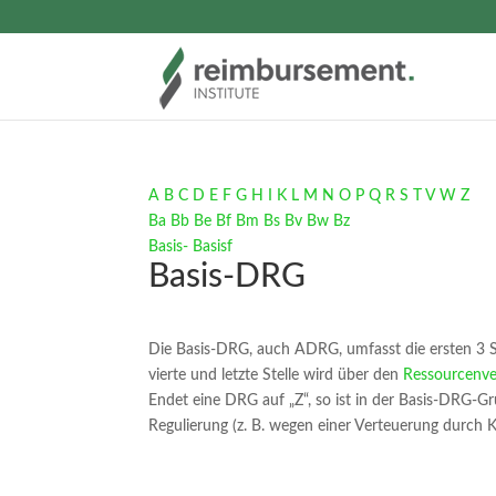
A
B
C
D
E
F
G
H
I
K
L
M
N
O
P
Q
R
S
T
V
W
Z
Ba
Bb
Be
Bf
Bm
Bs
Bv
Bw
Bz
Basis-
Basisf
Basis-DRG
Die Basis-DRG, auch ADRG, umfasst die ersten 3 S
vierte und letzte Stelle wird über den
Ressourcenv
Endet eine DRG auf „Z“, so ist in der Basis-DRG-Gr
Regulierung (z. B. wegen einer Verteuerung durch 