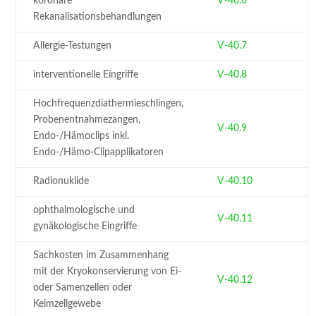
koronare
V-40.6
Rekanalisationsbehandlungen
Allergie-Testungen
V-40.7
interventionelle Eingriffe
V-40.8
Hochfrequenzdiathermieschlingen,
Probenentnahmezangen,
V-40.9
Endo-/Hämoclips inkl.
Endo-/Hämo-Clipapplikatoren
Radionuklide
V-40.10
ophthalmologische und
V-40.11
gynäkologische Eingriffe
Sachkosten im Zusammenhang
mit der Kryokonservierung von Ei-
V-40.12
oder Samenzellen oder
Keimzellgewebe