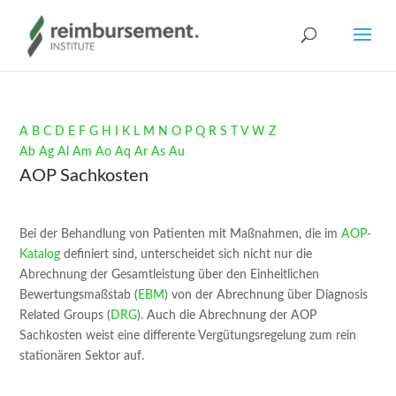
A
B
C
D
E
F
G
H
I
K
L
M
N
O
P
Q
R
S
T
V
W
Z
Ab
Ag
Al
Am
Ao
Aq
Ar
As
Au
AOP Sachkosten
Bei der Behandlung von Patienten mit Maßnahmen, die im
AOP-
Katalog
definiert sind, unterscheidet sich nicht nur die
Abrechnung der Gesamtleistung über den Einheitlichen
Bewertungsmaßstab (
EBM
) von der Abrechnung über Diagnosis
Related Groups (
DRG
). Auch die Abrechnung der AOP
Sachkosten weist eine differente Vergütungsregelung zum rein
stationären Sektor auf.