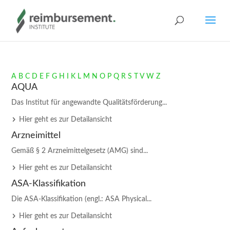
A
B
C
D
E
F
G
H
I
K
L
M
N
O
P
Q
R
S
T
V
W
Z
AQUA
Das Institut für angewandte Qualitätsförderung...
Hier geht es zur Detailansicht
Arzneimittel
Gemäß § 2 Arzneimittelgesetz (AMG) sind...
Hier geht es zur Detailansicht
ASA-Klassifikation
Die ASA-Klassifikation (engl.: ASA Physical...
Hier geht es zur Detailansicht