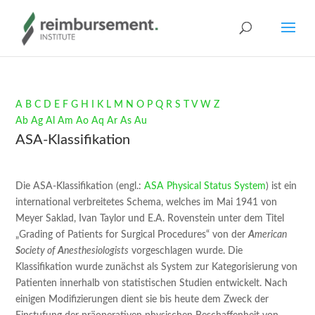
A
B
C
D
E
F
G
H
I
K
L
M
N
O
P
Q
R
S
T
V
W
Z
Ab
Ag
Al
Am
Ao
Aq
Ar
As
Au
ASA-Klassifikation
Die ASA-Klassifikation (engl.:
ASA Physical Status System
) ist ein
international verbreitetes Schema, welches im Mai 1941 von
Meyer Saklad, Ivan Taylor und E.A. Rovenstein unter dem Titel
„Grading of Patients for Surgical Procedures“ von der
A
merican
S
ociety of
A
nesthesiologists
vorgeschlagen wurde. Die
Klassifikation wurde zunächst als System zur Kategorisierung von
Patienten innerhalb von statistischen Studien entwickelt. Nach
einigen Modifizierungen dient sie bis heute dem Zweck der