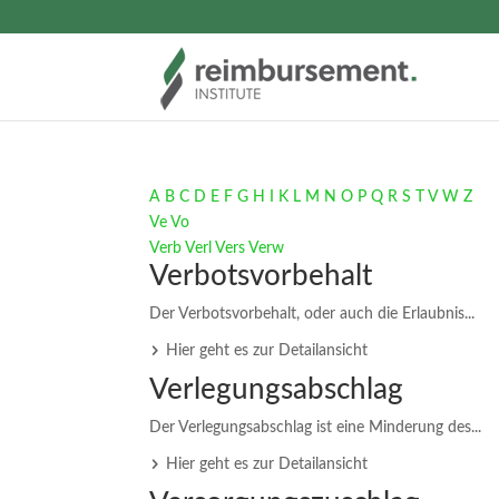
A
B
C
D
E
F
G
H
I
K
L
M
N
O
P
Q
R
S
T
V
W
Z
Ve
Vo
Verb
Verl
Vers
Verw
Verbotsvorbehalt
Der Verbotsvorbehalt, oder auch die Erlaubnis...
Hier geht es zur Detailansicht
Verlegungsabschlag
Der Verlegungsabschlag ist eine Minderung des...
Hier geht es zur Detailansicht