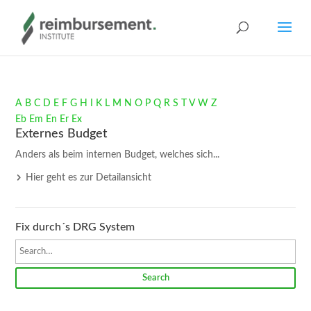
A
B
C
D
E
F
G
H
I
K
L
M
N
O
P
Q
R
S
T
V
W
Z
Eb
Em
En
Er
Ex
Externes Budget
Anders als beim internen Budget, welches sich...
Hier geht es zur Detailansicht
Fix durch´s DRG System
Search