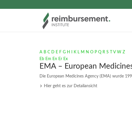
A
B
C
D
E
F
G
H
I
K
L
M
N
O
P
Q
R
S
T
V
W
Z
Eb
Em
En
Er
Ex
EMA – European Medicine
Die European Medicines Agency (EMA) wurde 1995
Hier geht es zur Detailansicht