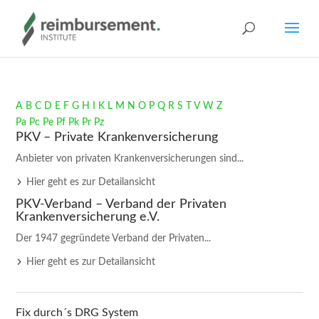
A
B
C
D
E
F
G
H
I
K
L
M
N
O
P
Q
R
S
T
V
W
Z
Pa
Pc
Pe
Pf
Pk
Pr
Pz
PKV – Private Krankenversicherung
Anbieter von privaten Krankenversicherungen sind...
Hier geht es zur Detailansicht
PKV-Verband – Verband der Privaten
Krankenversicherung e.V.
Der 1947 gegründete Verband der Privaten...
Hier geht es zur Detailansicht
Fix durch´s DRG System