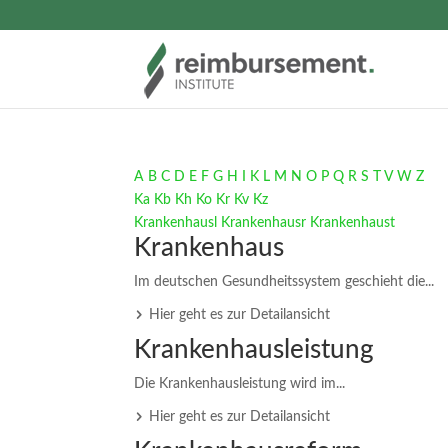
A
B
C
D
E
F
G
H
I
K
L
M
N
O
P
Q
R
S
T
V
W
Z
Ka
Kb
Kh
Ko
Kr
Kv
Kz
Krankenhausl
Krankenhausr
Krankenhaust
Krankenhaus
Im deutschen Gesundheitssystem geschieht die...
Hier geht es zur Detailansicht
Krankenhausleistung
Die Krankenhausleistung wird im...
Hier geht es zur Detailansicht