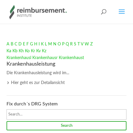
A
B
C
D
E
F
G
H
I
K
L
M
N
O
P
Q
R
S
T
V
W
Z
Ka
Kb
Kh
Ko
Kr
Kv
Kz
Krankenhausl
Krankenhausr
Krankenhaust
Krankenhausleistung
Die Krankenhausleistung wird im...
Hier geht es zur Detailansicht
Fix durch´s DRG System
Search