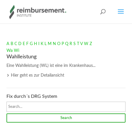
A
B
C
D
E
F
G
H
I
K
L
M
N
O
P
Q
R
S
T
V
W
Z
Wa
Wi
Wahlleistung
Eine Wahlleistung (WL) ist eine im Krankenhaus...
Hier geht es zur Detailansicht
Fix durch´s DRG System
Search