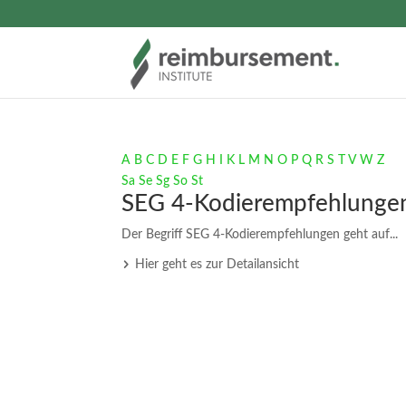
A
B
C
D
E
F
G
H
I
K
L
M
N
O
P
Q
R
S
T
V
W
Z
Sa
Se
Sg
So
St
SEG 4-Kodierempfehlunge
Der Begriff SEG 4-Kodierempfehlungen geht auf...
Hier geht es zur Detailansicht